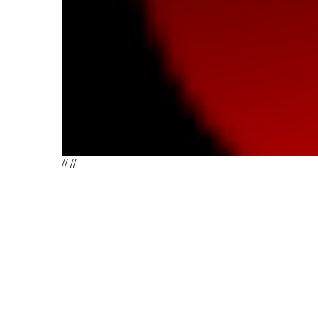
//
//